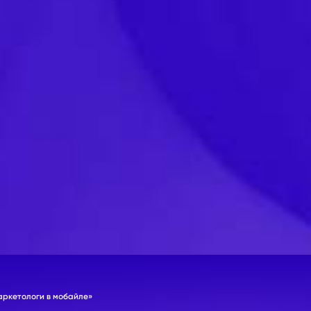
аркетологи в мобайле»