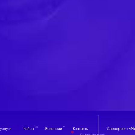
40
9
услуги
Кейсы
Вакансии
Контакты
«М
Спецпроект
Листайте вниз