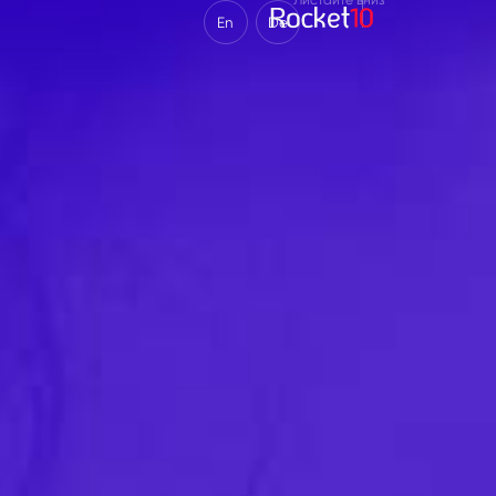
En
De